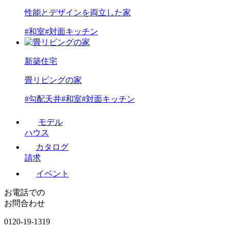
性能とデザインを両立した家
#和室
#対面キッチン
新築住宅
畳リビングの家
#勾配天井
#和室
#対面キッチン
モデル
ハウス
カタログ
請求
イベント
お電話での
お問合わせ
0120-19-1319