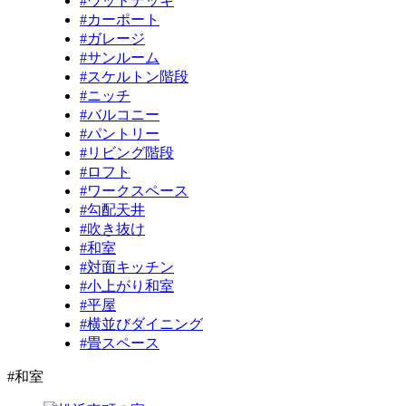
#ウッドデッキ
#カーポート
#ガレージ
#サンルーム
#スケルトン階段
#ニッチ
#バルコニー
#パントリー
#リビング階段
#ロフト
#ワークスペース
#勾配天井
#吹き抜け
#和室
#対面キッチン
#小上がり和室
#平屋
#横並びダイニング
#畳スペース
#和室