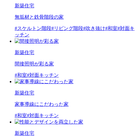
新築住宅
無垢材と鉄骨階段の家
#スケルトン階段
#リビング階段
#吹き抜け
#和室
#対面キ
ッチン
新築住宅
間接照明が彩る家
#和室
#対面キッチン
新築住宅
家事導線にこだわった家
#和室
#対面キッチン
新築住宅