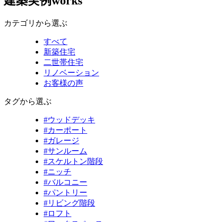
建築実例
works
カテゴリから選ぶ
すべて
新築住宅
二世帯住宅
リノベーション
お客様の声
タグから選ぶ
#ウッドデッキ
#カーポート
#ガレージ
#サンルーム
#スケルトン階段
#ニッチ
#バルコニー
#パントリー
#リビング階段
#ロフト