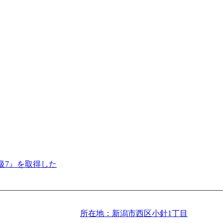
級7』を取得した
所在地：新潟市西区小針1丁目