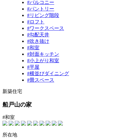
#バルコニー
#パントリー
#リビング階段
#ロフト
#ワークスペース
#勾配天井
#吹き抜け
#和室
#対面キッチン
#小上がり和室
#平屋
#横並びダイニング
#畳スペース
新築住宅
船戸山の家
#和室
所在地