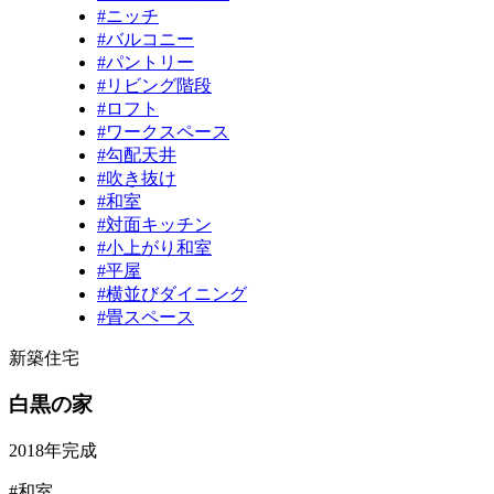
#ニッチ
#バルコニー
#パントリー
#リビング階段
#ロフト
#ワークスペース
#勾配天井
#吹き抜け
#和室
#対面キッチン
#小上がり和室
#平屋
#横並びダイニング
#畳スペース
新築住宅
白黒の家
2018年完成
#和室