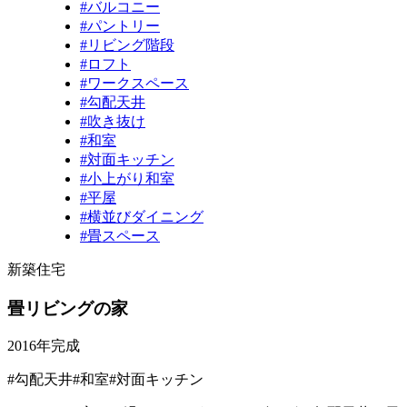
#バルコニー
#パントリー
#リビング階段
#ロフト
#ワークスペース
#勾配天井
#吹き抜け
#和室
#対面キッチン
#小上がり和室
#平屋
#横並びダイニング
#畳スペース
新築住宅
畳リビングの家
2016年完成
#勾配天井
#和室
#対面キッチン