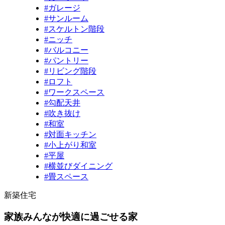
#ガレージ
#サンルーム
#スケルトン階段
#ニッチ
#バルコニー
#パントリー
#リビング階段
#ロフト
#ワークスペース
#勾配天井
#吹き抜け
#和室
#対面キッチン
#小上がり和室
#平屋
#横並びダイニング
#畳スペース
新築住宅
家族みんなが快適に過ごせる家