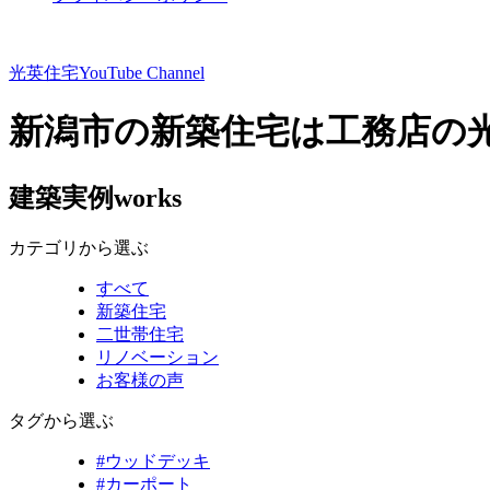
光英住宅
YouTube Channel
新潟市の新築住宅は工務店の
建築実例
works
カテゴリから選ぶ
すべて
新築住宅
二世帯住宅
リノベーション
お客様の声
タグから選ぶ
#ウッドデッキ
#カーポート