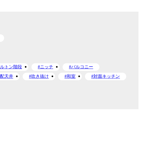
ケルトン階段
#ニッチ
#バルコニー
勾配天井
#吹き抜け
#和室
#対面キッチン