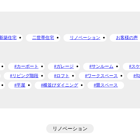
新築住宅
二世帯住宅
リノベーション
お客様の声
#カーポート
#ガレージ
#サンルーム
#ス
#リビング階段
#ロフト
#ワークスペース
#
#平屋
#横並びダイニング
#畳スペース
リノベーション