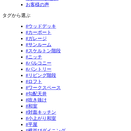
お客様の声
タグから選ぶ
#ウッドデッキ
#カーポート
#ガレージ
#サンルーム
#スケルトン階段
#ニッチ
#バルコニー
#パントリー
#リビング階段
#ロフト
#ワークスペース
#勾配天井
#吹き抜け
#和室
#対面キッチン
#小上がり和室
#平屋
#横並びダイニング