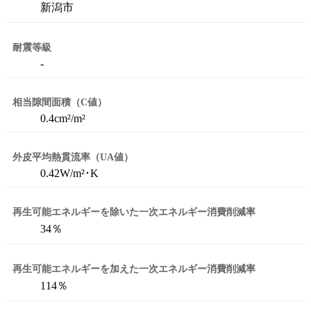
新潟市
耐震等級
-
相当隙間面積（C値）
0.4cm²/m²
外皮平均熱貫流率（UA値）
0.42W/m²･K
再生可能エネルギーを除いた
一次エネルギー消費削減率
34％
再生可能エネルギーを加えた
一次エネルギー消費削減率
114％