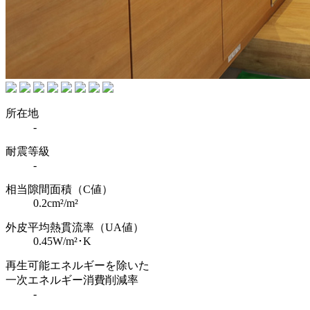
所在地
-
耐震等級
-
相当隙間面積（C値）
0.2cm²/m²
外皮平均熱貫流率（UA値）
0.45W/m²･K
再生可能エネルギーを除いた
一次エネルギー消費削減率
-