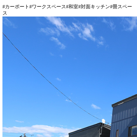
#カーポート
#ワークスペース
#和室
#対面キッチン
#畳スペー
ス