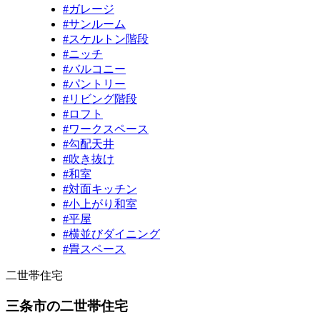
#ガレージ
#サンルーム
#スケルトン階段
#ニッチ
#バルコニー
#パントリー
#リビング階段
#ロフト
#ワークスペース
#勾配天井
#吹き抜け
#和室
#対面キッチン
#小上がり和室
#平屋
#横並びダイニング
#畳スペース
二世帯住宅
三条市の二世帯住宅