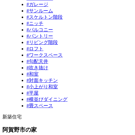
#ガレージ
#サンルーム
#スケルトン階段
#ニッチ
#バルコニー
#パントリー
#リビング階段
#ロフト
#ワークスペース
#勾配天井
#吹き抜け
#和室
#対面キッチン
#小上がり和室
#平屋
#横並びダイニング
#畳スペース
新築住宅
阿賀野市の家