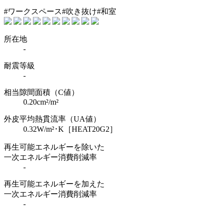
#ワークスペース
#吹き抜け
#和室
所在地
-
耐震等級
-
相当隙間面積（C値）
0.20cm²/m²
外皮平均熱貫流率（UA値）
0.32W/m²･K
［HEAT20G2］
再生可能エネルギーを除いた
一次エネルギー消費削減率
-
再生可能エネルギーを加えた
一次エネルギー消費削減率
-