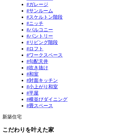
#ガレージ
#サンルーム
#スケルトン階段
#ニッチ
#バルコニー
#パントリー
#リビング階段
#ロフト
#ワークスペース
#勾配天井
#吹き抜け
#和室
#対面キッチン
#小上がり和室
#平屋
#横並びダイニング
#畳スペース
新築住宅
こだわりを叶えた家