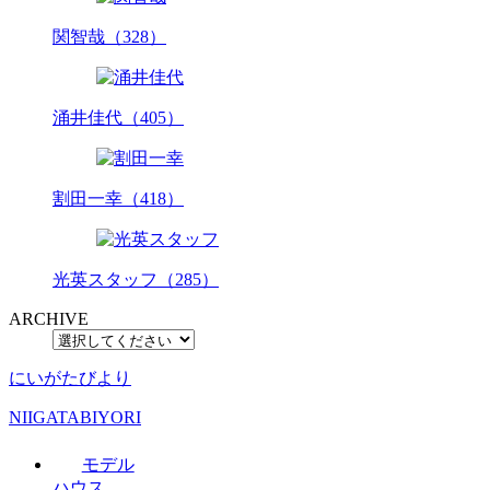
関智哉（328）
涌井佳代（405）
割田一幸（418）
光英スタッフ（285）
ARCHIVE
にいがたびより
NIIGATABIYORI
モデル
ハウス