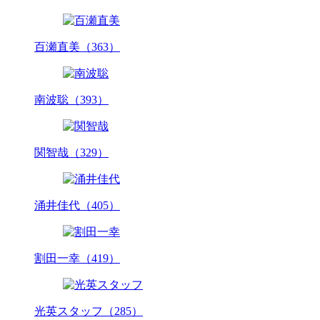
百瀬直美（363）
南波聡（393）
関智哉（329）
涌井佳代（405）
割田一幸（419）
光英スタッフ（285）