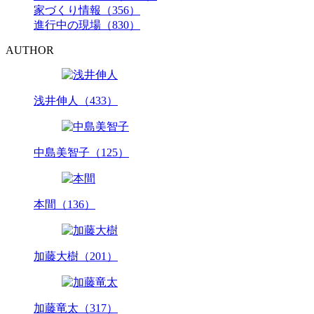
家づくり情報（356）
進行中の現場（830）
AUTHOR
浅井伸人（433）
中島美智子（125）
本間（136）
加藤大樹（201）
加藤竜太（317）