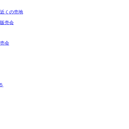
近くの売地
売会