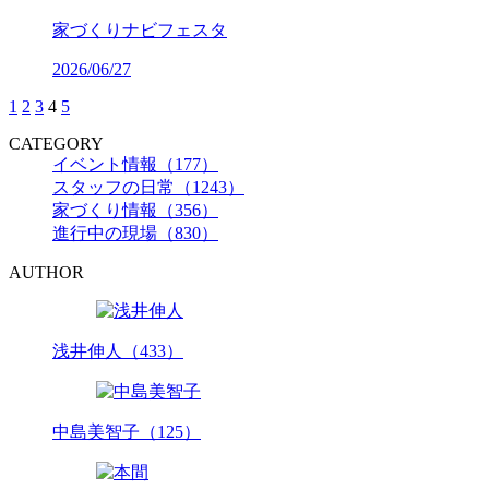
家づくりナビフェスタ
2026/06/27
1
2
3
4
5
CATEGORY
イベント情報（177）
スタッフの日常（1243）
家づくり情報（356）
進行中の現場（830）
AUTHOR
浅井伸人（433）
中島美智子（125）