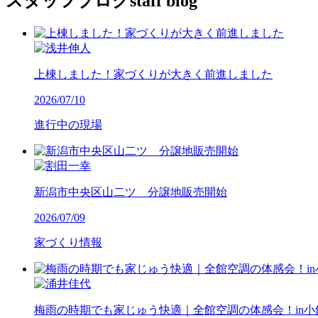
スタッフブログ
staff blog
上棟しました！家づくりが大きく前進しました
2026/07/10
進行中の現場
新潟市中央区山二ツ 分譲地販売開始
2026/07/09
家づくり情報
梅雨の時期でも家じゅう快適｜全館空調の体感会！in小