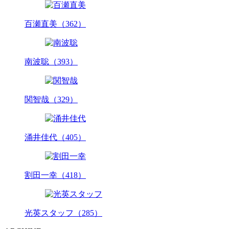
百瀬直美（362）
南波聡（393）
関智哉（329）
涌井佳代（405）
割田一幸（418）
光英スタッフ（285）