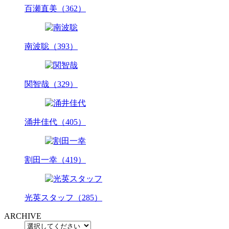
百瀬直美（362）
南波聡（393）
関智哉（329）
涌井佳代（405）
割田一幸（419）
光英スタッフ（285）
ARCHIVE