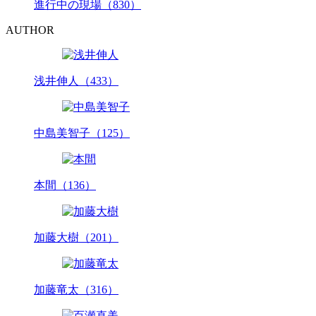
進行中の現場（830）
AUTHOR
浅井伸人（433）
中島美智子（125）
本間（136）
加藤大樹（201）
加藤竜太（316）