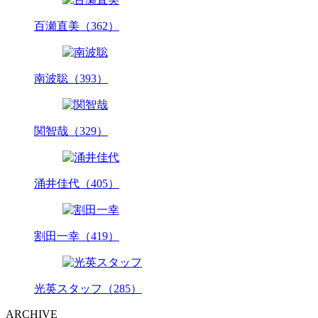
百瀬直美（362）
南波聡（393）
関智哉（329）
涌井佳代（405）
割田一幸（419）
光英スタッフ（285）
ARCHIVE