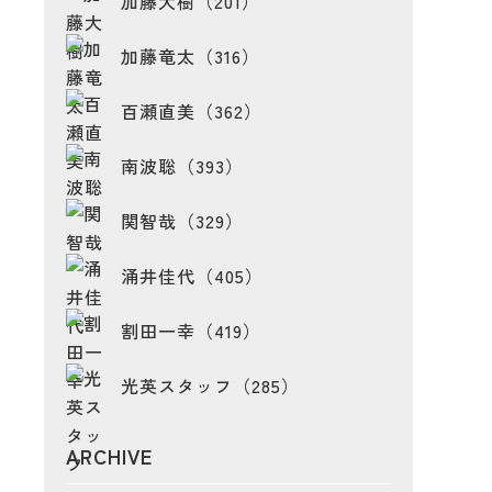
加藤大樹（201）
加藤竜太（316）
百瀬直美（362）
南波聡（393）
関智哉（329）
涌井佳代（405）
割田一幸（419）
光英スタッフ（285）
ARCHIVE