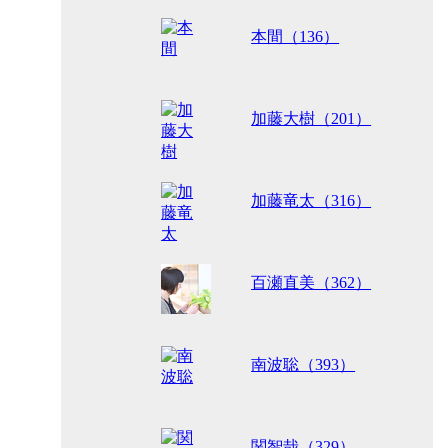
本間（136）
加藤大樹（201）
加藤竜太（316）
百瀬直美（362）
南波聡（393）
関智哉（329）