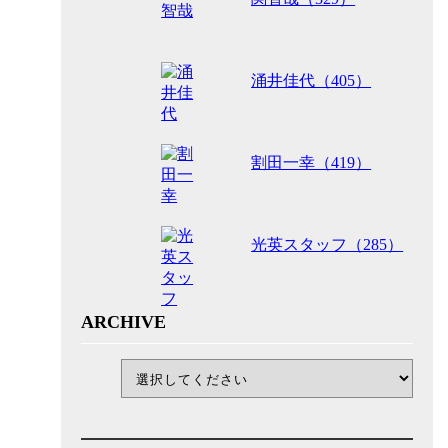
涌井佳代（405）
割田一幸（419）
光英スタッフ（285）
ARCHIVE