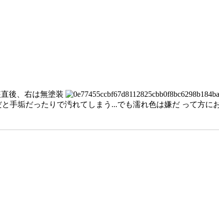
装直後、右は無塗装
と手垢だったりで汚れてしまう...でも濡れ色は嫌だ って方に