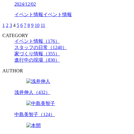
2024/12/02
イベント情報
イベント情報
1
2
3
4
5
6
7
8
9
10
11
CATEGORY
イベント情報（176）
スタッフの日常（1240）
家づくり情報（355）
進行中の現場（830）
AUTHOR
浅井伸人（432）
中島美智子（124）