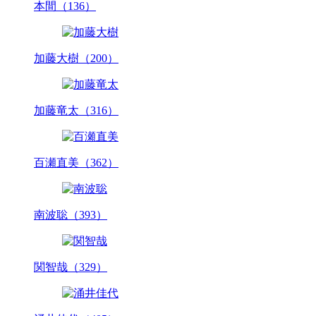
本間（136）
加藤大樹（200）
加藤竜太（316）
百瀬直美（362）
南波聡（393）
関智哉（329）