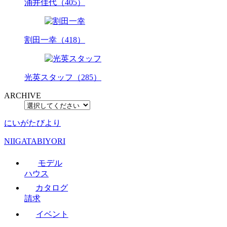
涌井佳代（405）
割田一幸（418）
光英スタッフ（285）
ARCHIVE
にいがたびより
NIIGATABIYORI
モデル
ハウス
カタログ
請求
イベント