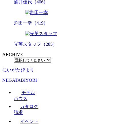
涌井佳代（406）
割田一幸（419）
光英スタッフ（285）
ARCHIVE
にいがたびより
NIIGATABIYORI
モデル
ハウス
カタログ
請求
イベント