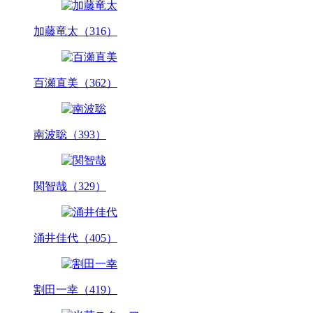
加藤竜太（316）
百瀬直美（362）
南波聡（393）
関智哉（329）
涌井佳代（405）
割田一幸（419）