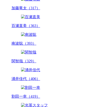
加藤竜太（317）
百瀬直美（363）
南波聡（393）
関智哉（329）
涌井佳代（406）
割田一幸（419）