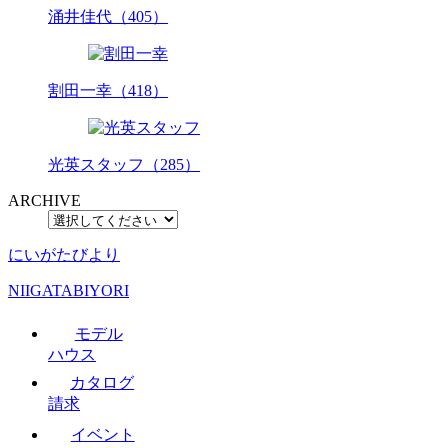
涌井佳代（405）
割田一幸（418）
光英スタッフ（285）
ARCHIVE
にいがたびより
NIIGATABIYORI
モデル
ハウス
カタログ
請求
イベント