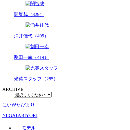
関智哉（329）
涌井佳代（405）
割田一幸（419）
光英スタッフ（285）
ARCHIVE
にいがたびより
NIIGATABIYORI
モデル