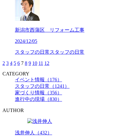
新潟市西蒲区 リフォーム工事
2024/12/05
スタッフの日常
スタッフの日常
2
3
4
5
6
7
8
9
10
11
12
CATEGORY
イベント情報（176）
スタッフの日常（1241）
家づくり情報（356）
進行中の現場（830）
AUTHOR
浅井伸人（432）