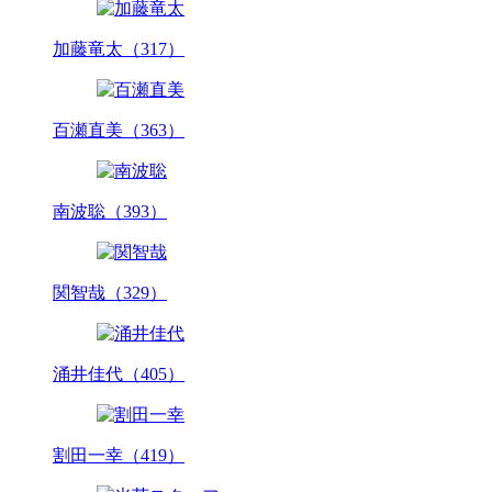
加藤竜太（317）
百瀬直美（363）
南波聡（393）
関智哉（329）
涌井佳代（405）
割田一幸（419）