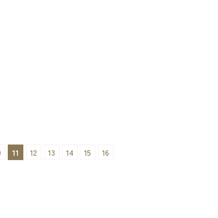
胎内市の高性能住宅が完成までもう少しです
場
2023/03/28
進行中の現場
進行中の現場
0
11
12
13
14
15
16