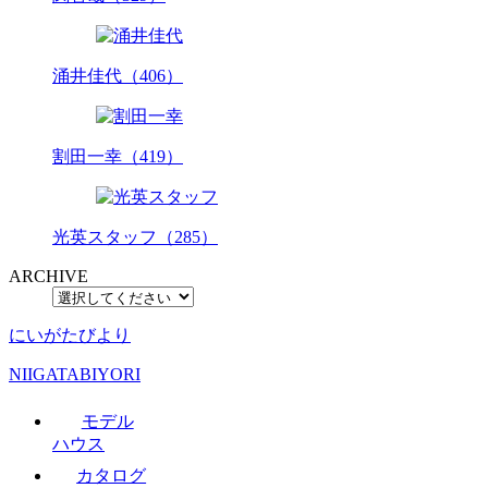
涌井佳代（406）
割田一幸（419）
光英スタッフ（285）
ARCHIVE
にいがたびより
NIIGATABIYORI
モデル
ハウス
カタログ