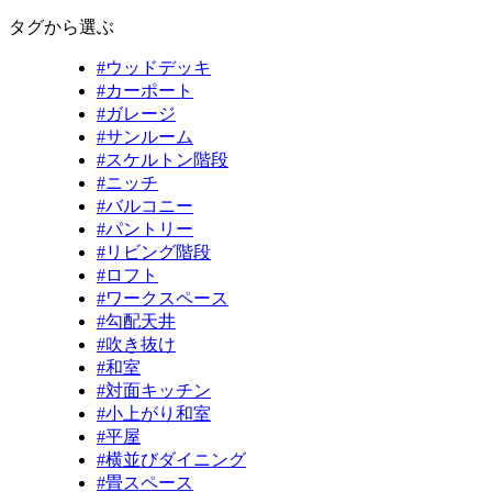
タグから選ぶ
#ウッドデッキ
#カーポート
#ガレージ
#サンルーム
#スケルトン階段
#ニッチ
#バルコニー
#パントリー
#リビング階段
#ロフト
#ワークスペース
#勾配天井
#吹き抜け
#和室
#対面キッチン
#小上がり和室
#平屋
#横並びダイニング
#畳スペース