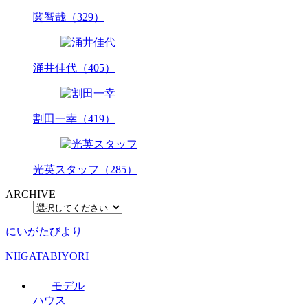
関智哉（329）
涌井佳代（405）
割田一幸（419）
光英スタッフ（285）
ARCHIVE
にいがたびより
NIIGATABIYORI
モデル
ハウス