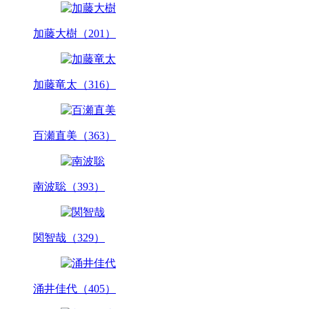
加藤大樹（201）
加藤竜太（316）
百瀬直美（363）
南波聡（393）
関智哉（329）
涌井佳代（405）