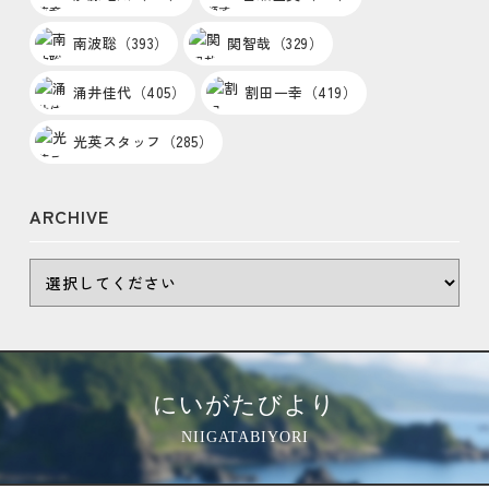
南波聡（393）
関智哉（329）
涌井佳代（405）
割田一幸（419）
光英スタッフ（285）
ARCHIVE
にいがたびより
NIIGATABIYORI