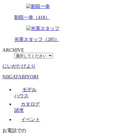
割田一幸（418）
光英スタッフ（285）
ARCHIVE
にいがたびより
NIIGATABIYORI
モデル
ハウス
カタログ
請求
イベント
お電話での