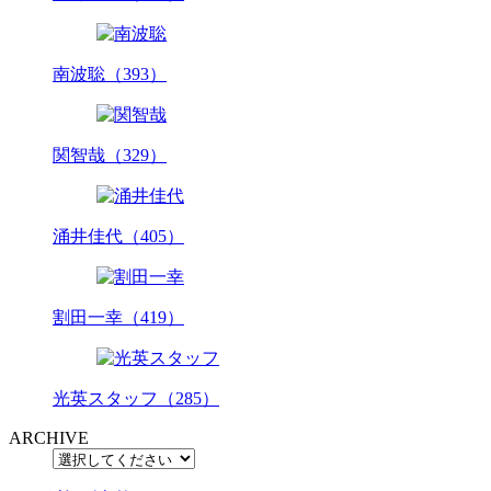
南波聡（393）
関智哉（329）
涌井佳代（405）
割田一幸（419）
光英スタッフ（285）
ARCHIVE