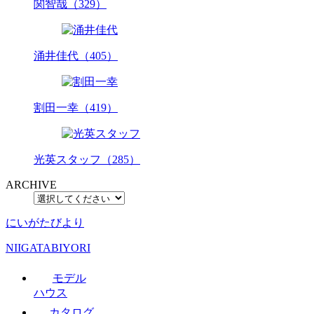
関智哉（329）
涌井佳代（405）
割田一幸（419）
光英スタッフ（285）
ARCHIVE
にいがたびより
NIIGATABIYORI
モデル
ハウス
カタログ