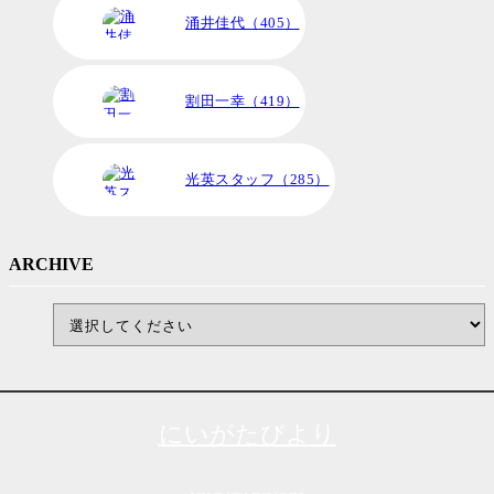
涌井佳代（405）
割田一幸（419）
光英スタッフ（285）
ARCHIVE
にいがたびより