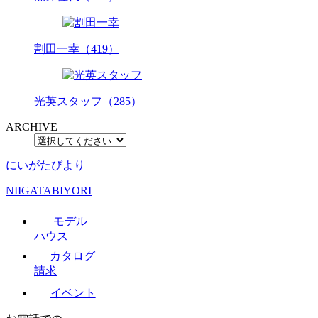
割田一幸（419）
光英スタッフ（285）
ARCHIVE
にいがたびより
NIIGATABIYORI
モデル
ハウス
カタログ
請求
イベント