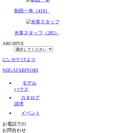
割田一幸（419）
光英スタッフ（285）
ARCHIVE
にいがたびより
NIIGATABIYORI
モデル
ハウス
カタログ
請求
イベント
お電話での
お問合わせ