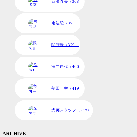
百瀬直美（363）
南波聡（393）
関智哉（329）
涌井佳代（406）
割田一幸（419）
光英スタッフ（285）
ARCHIVE