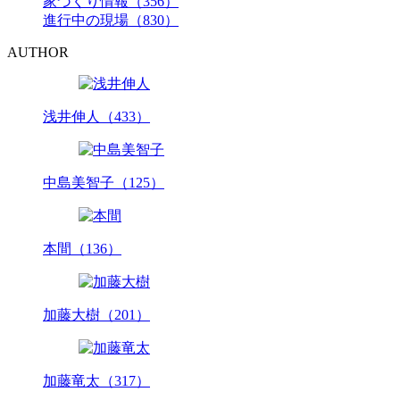
家づくり情報（356）
進行中の現場（830）
AUTHOR
浅井伸人（433）
中島美智子（125）
本間（136）
加藤大樹（201）
加藤竜太（317）