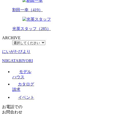
割田一幸（419）
光英スタッフ（285）
ARCHIVE
にいがたびより
NIIGATABIYORI
モデル
ハウス
カタログ
請求
イベント
お電話での
お問合わせ