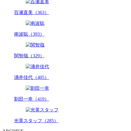
百瀬直美（363）
南波聡（393）
関智哉（329）
涌井佳代（405）
割田一幸（419）
光英スタッフ（285）