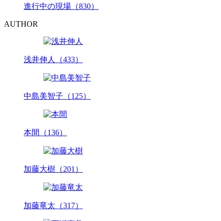
進行中の現場（830）
AUTHOR
浅井伸人（433）
中島美智子（125）
本間（136）
加藤大樹（201）
加藤竜太（317）