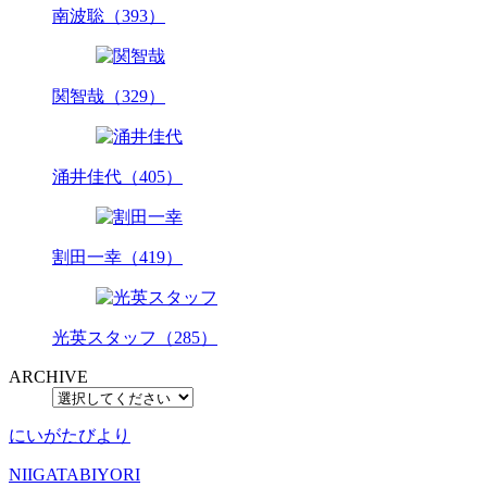
南波聡（393）
関智哉（329）
涌井佳代（405）
割田一幸（419）
光英スタッフ（285）
ARCHIVE
にいがたびより
NIIGATABIYORI