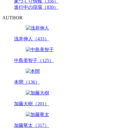
家づくり情報（356）
進行中の現場（830）
AUTHOR
浅井伸人（433）
中島美智子（125）
本間（136）
加藤大樹（201）
加藤竜太（317）