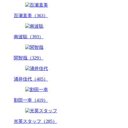
百瀬直美（363）
南波聡（393）
関智哉（329）
涌井佳代（405）
割田一幸（419）
光英スタッフ（285）