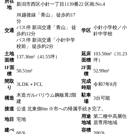
所在
新潟市西区小針一丁目1139番22 区画:No.4
地
JR越後線「青山」 徒歩約17
分
バス停 新潟交通「青山」 徒
小針小学校／小
交通
学区
歩約12分
針中学校
バス停 新潟交通「小針中学
校前」 徒歩約2分
土地
延床
103.50m²（31.23
137.36m²（41.55坪）
面積
面積
坪）
1F面
2F面
50.51m²
52.99m²
積
積
間取
完成
3LDK＋FCL
令和7年8月
り
時期
木造ガルバリウム鋼板葺2階
駐車
構造
3台可能
建
場
接道
公道 北東側6m ※市への帰属手続き完了。
用途
第二種中高層住
地目
宅地
地域
居専用地域
建ぺ
容積
60％
200％