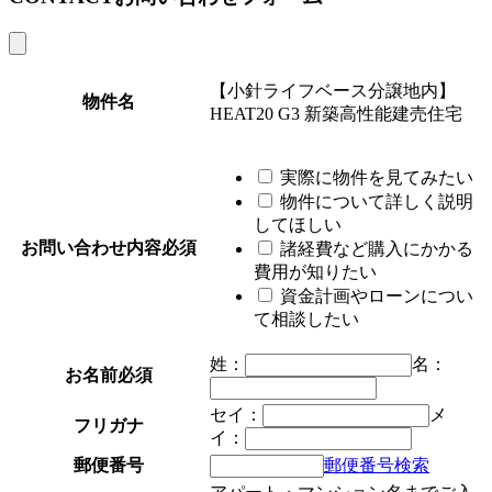
【小針ライフベース分譲地内】
物件名
HEAT20 G3 新築高性能建売住宅
実際に物件を見てみたい
物件について詳しく説明
してほしい
お問い合わせ内容
必須
諸経費など購入にかかる
費用が知りたい
資金計画やローンについ
て相談したい
姓：
名：
お名前
必須
セイ：
メ
フリガナ
イ：
郵便番号
郵便番号検索