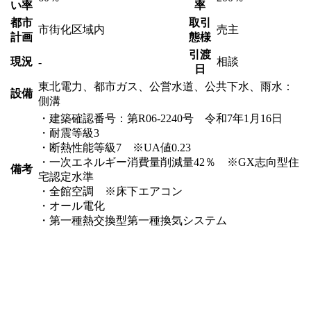
い率
率
都市
取引
市街化区域内
売主
計画
態様
引渡
現況
相談
-
日
東北電力、都市ガス、公営水道、公共下水、雨水：
設備
側溝
・建築確認番号：第R06-2240号 令和7年1月16日
・耐震等級3
・断熱性能等級7 ※UA値0.23
・一次エネルギー消費量削減量42％ ※GX志向型住
備考
宅認定水準
・全館空調 ※床下エアコン
・オール電化
・第一種熱交換型第一種換気システム