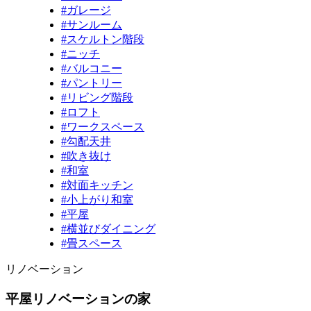
#ガレージ
#サンルーム
#スケルトン階段
#ニッチ
#バルコニー
#パントリー
#リビング階段
#ロフト
#ワークスペース
#勾配天井
#吹き抜け
#和室
#対面キッチン
#小上がり和室
#平屋
#横並びダイニング
#畳スペース
リノベーション
平屋リノベーションの家