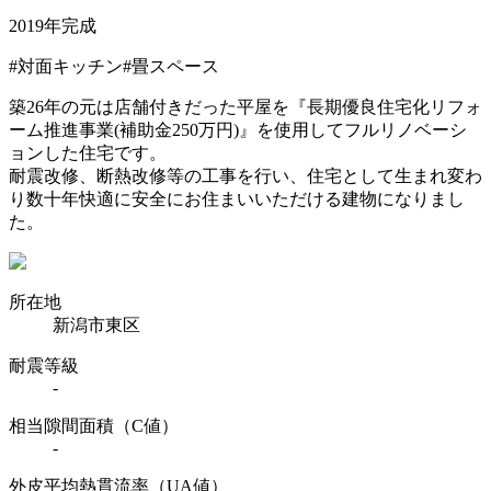
2019年完成
#対面キッチン
#畳スペース
築26年の元は店舗付きだった平屋を『長期優良住宅化リフォ
ーム推進事業(補助金250万円)』を使用してフルリノベーシ
ョンした住宅です。
耐震改修、断熱改修等の工事を行い、住宅として生まれ変わ
り数十年快適に安全にお住まいいただける建物になりまし
た。
所在地
新潟市東区
耐震等級
-
相当隙間面積（C値）
-
外皮平均熱貫流率（UA値）