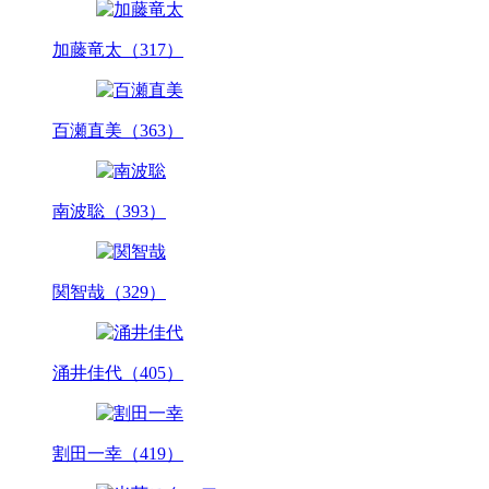
加藤竜太（317）
百瀬直美（363）
南波聡（393）
関智哉（329）
涌井佳代（405）
割田一幸（419）