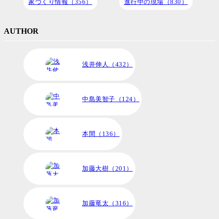
家づくり情報（356）
進行中の現場（830）
AUTHOR
浅井伸人（432）
中島美智子（124）
本間（136）
加藤大樹（201）
加藤竜太（316）