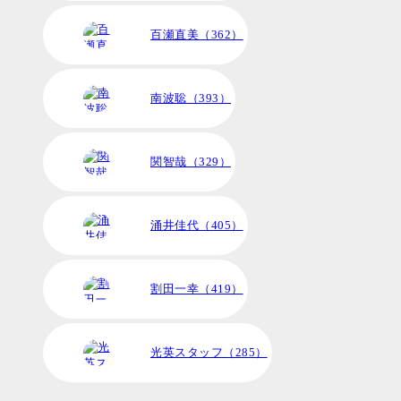
百瀬直美（362）
南波聡（393）
関智哉（329）
涌井佳代（405）
割田一幸（419）
光英スタッフ（285）